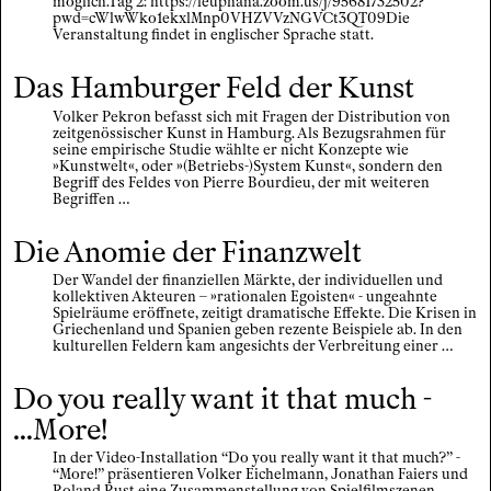
möglich.Tag 2: https://leuphana.zoom.us/j/95681732502?
pwd=cWlwWko1ekxlMnp0VHZVVzNGVCt3QT09Die
Veranstaltung findet in englischer Sprache statt.
Das Hamburger Feld der Kunst
Volker Pekron befasst sich mit Fragen der Distribution von
zeitgenössischer Kunst in Hamburg. Als Bezugsrahmen für
seine empirische Studie wählte er nicht Konzepte wie
»Kunstwelt«, oder »(Betriebs-)System Kunst«, sondern den
Begriff des Feldes von Pierre Bourdieu, der mit weiteren
Begriffen …
Die Anomie der Finanzwelt
Der Wandel der finanziellen Märkte, der individuellen und
kollektiven Akteuren – »rationalen Egoisten« - ungeahnte
Spielräume eröffnete, zeitigt dramatische Effekte. Die Krisen in
Griechenland und Spanien geben rezente Beispiele ab. In den
kulturellen Feldern kam angesichts der Verbreitung einer …
Do you really want it that much -
...More!
In der Video-Installation “Do you really want it that much?” -
“More!” präsentieren Volker Eichelmann, Jonathan Faiers und
Roland Rust eine Zusammenstellung von Spielfilmszenen