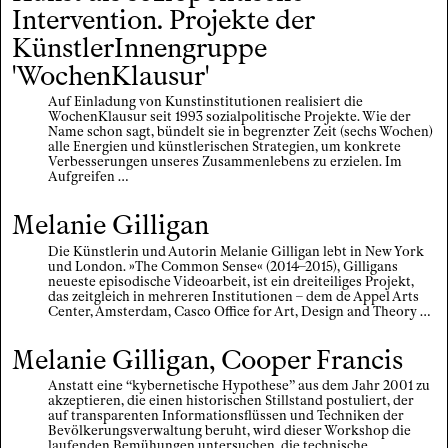
Intervention. Projekte der
KünstlerInnengruppe
'WochenKlausur'
Auf Einladung von Kunstinstitutionen realisiert die
WochenKlausur seit 1993 sozialpolitische Projekte. Wie der
Name schon sagt, bündelt sie in begrenzter Zeit (sechs Wochen)
alle Energien und künstlerischen Strategien, um konkrete
Verbesserungen unseres Zusammenlebens zu erzielen. Im
Aufgreifen …
Melanie Gilligan
Die Künstlerin und Autorin Melanie Gilligan lebt in New York
und London. »The Common Sense« (2014–2015), Gilligans
neueste episodische Videoarbeit, ist ein dreiteiliges Projekt,
das zeitgleich in mehreren Institutionen – dem de Appel Arts
Center, Amsterdam, Casco Office for Art, Design and Theory …
Melanie Gilligan, Cooper Francis
Anstatt eine “kybernetische Hypothese” aus dem Jahr 2001 zu
akzeptieren, die einen historischen Stillstand postuliert, der
auf transparenten Informationsflüssen und Techniken der
Bevölkerungsverwaltung beruht, wird dieser Workshop die
laufenden Bemühungen untersuchen, die technische …