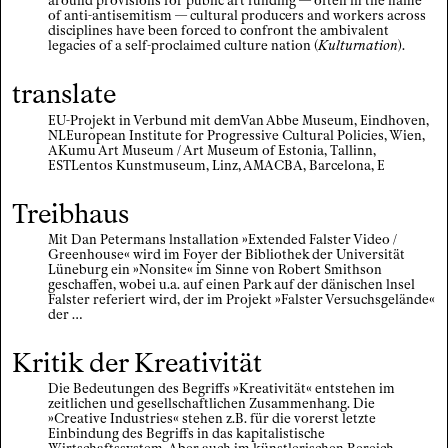
around provisions for public art funding — often in the name
of anti-antisemitism — cultural producers and workers across
disciplines have been forced to confront the ambivalent
legacies of a self-proclaimed culture nation (
Kulturnation
).
translate
EU-Projekt in Verbund mit demVan Abbe Museum, Eindhoven,
NLEuropean Institute for Progressive Cultural Policies, Wien,
AKumu Art Museum / Art Museum of Estonia, Tallinn,
ESTLentos Kunstmuseum, Linz, AMACBA, Barcelona, E
Treibhaus
Mit Dan Petermans lnstallation »Extended Falster Video /
Greenhouse« wird im Foyer der Bibliothek der Universität
Lüneburg ein »Nonsite« im Sinne von Robert Smithson
geschaffen, wobei u.a. auf einen Park auf der dänischen lnsel
Falster referiert wird, der im Projekt »Falster Versuchsgelände«
der …
Kritik der Kreativität
Die Bedeutungen des Begriffs »Kreativität« entstehen im
zeitlichen und gesellschaftlichen Zusammenhang. Die
»Creative Industries« stehen z.B. für die vorerst letzte
Einbindung des Begriffs in das kapitalistische