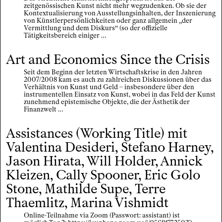
zeitgenössischen Kunst nicht mehr wegzudenken. Ob sie der
Kontextualisierung von Ausstellungsinhalten, der Inszenierung
von Künstlerpersönlichkeiten oder ganz allgemein „der
Vermittlung und dem Diskurs“ (so der offizielle
Tätigkeitsbereich einiger …
Art and Economics Since the Crisis
Seit dem Beginn der letzten Wirtschaftskrise in den Jahren
2007/2008 kam es auch zu zahlreichen Diskussionen über das
Verhältnis von Kunst und Geld – insbesondere über den
instrumentellen Einsatz von Kunst, wobei in das Feld der Kunst
zunehmend epistemische Objekte, die der Ästhetik der
Finanzwelt …
Assistances (Working Title) mit
Valentina Desideri, Stefano Harney,
Jason Hirata, Will Holder, Annick
Kleizen, Cally Spooner, Eric Golo
Stone, Mathilde Supe, Terre
Thaemlitz, Marina Vishmidt
Online-Teilnahme via Zoom (Passwort: assistant) ist