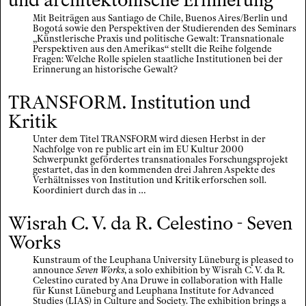
und architektonische Erinnerung
Mit Beiträgen aus Santiago de Chile, Buenos Aires/Berlin und
Index
Bogotá sowie den Perspektiven der Studierenden des Seminars
„Künstlerische Praxis und politische Gewalt: Transnationale
Perspektiven aus den Amerikas“ stellt die Reihe folgende
Impressum / Datenschutz
Fragen: Welche Rolle spielen staatliche Institutionen bei der
Erinnerung an historische Gewalt?
EN
/
DE
TRANSFORM. Institution und
Kritik
Unter dem Titel TRANSFORM wird diesen Herbst in der
Nachfolge von re public art ein im EU Kultur 2000
Schwerpunkt gefördertes transnationales Forschungsprojekt
gestartet, das in den kommenden drei Jahren Aspekte des
Verhältnisses von Institution und Kritik erforschen soll.
Koordiniert durch das in …
Wisrah C. V. da R. Celestino - Seven
Works
Kunstraum of the Leuphana University Lüneburg is pleased to
announce
Seven Works
, a solo exhibition by Wisrah C. V. da R.
Celestino curated by Ana Druwe in collaboration with Halle
für Kunst Lüneburg and Leuphana Institute for Advanced
Studies (LIAS) in Culture and Society. The exhibition brings a