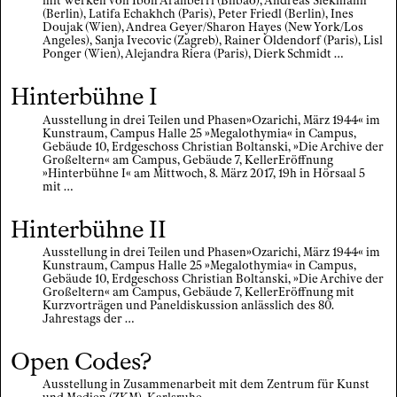
mit Werken von Ibon Aranberri (Bilbao), Andreas Siekmann
(Berlin), Latifa Echakhch (Paris), Peter Friedl (Berlin), Ines
Doujak (Wien), Andrea Geyer/Sharon Hayes (New York/Los
Angeles), Sanja Ivecovic (Zagreb), Rainer Oldendorf (Paris), Lisl
Ponger (Wien), Alejandra Riera (Paris), Dierk Schmidt …
Hinterbühne I
Ausstellung in drei Teilen und Phasen»Ozarichi, März 1944« im
Kunstraum, Campus Halle 25 »Megalothymia« in Campus,
Gebäude 10, Erdgeschoss Christian Boltanski, »Die Archive der
Großeltern« am Campus, Gebäude 7, KellerEröffnung
»Hinterbühne I« am Mittwoch, 8. März 2017, 19h in Hörsaal 5
mit …
Hinterbühne II
Ausstellung in drei Teilen und Phasen»Ozarichi, März 1944« im
Kunstraum, Campus Halle 25 »Megalothymia« in Campus,
Gebäude 10, Erdgeschoss Christian Boltanski, »Die Archive der
Großeltern« am Campus, Gebäude 7, KellerEröffnung mit
Kurzvorträgen und Paneldiskussion anlässlich des 80.
Jahrestags der …
Open Codes?
Ausstellung in Zusammenarbeit mit dem Zentrum für Kunst