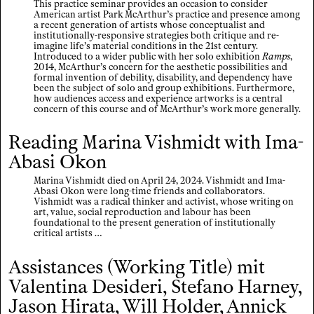
This practice seminar provides an occasion to consider
American artist Park McArthur’s practice and presence among
a recent generation of artists whose conceptualist and
institutionally-responsive strategies both critique and re-
imagine life’s material conditions in the 21st century.
Introduced to a wider public with her solo exhibition
Ramps
,
2014, McArthur’s concern for the aesthetic possibilities and
formal invention of debility, disability, and dependency have
been the subject of solo and group exhibitions. Furthermore,
how audiences access and experience artworks is a central
concern of this course and of McArthur’s work more generally.
Reading Marina Vishmidt with Ima-
Abasi Okon
Marina Vishmidt died on April 24, 2024. Vishmidt and Ima-
Abasi Okon were long-time friends and collaborators.
Vishmidt was a radical thinker and activist, whose writing on
art, value, social reproduction and labour has been
foundational to the present generation of institutionally
critical artists …
Assistances (Working Title) mit
Valentina Desideri, Stefano Harney,
Jason Hirata, Will Holder, Annick