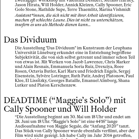
Zweitägiger Workshop mit Valentina Desideri, Stefano Harney,
Jason Hirata, Will Holder, Annick Kleizen, Cally Spooner, Eric
Golo Stone, Mathilde Supe, Terre Thaemlitz, Marina Vishmidt
Assistent*innen, die sich nicht mit ihrer Arbeit identifizieren,
machen oft schlechte Laune. Dies ist nicht zu unterschätzen,
insofern es uns als Methode dienen kann...
Das Dividuum
Die Ausstellung "Das Dividuum" im Kunstraum der Leuphana
Universität Lüneburg erkundet eine in Entstehung begriffene
Subjektivität, die von sich selbst getrennt und immer schon Teil
von etwas ist. Mit Werken von Jacob Lawrence, Chris Marker
und Alain Resnais, Emmanuela Soria Ruiz, Drexciya, Roee
Rosen, Octavia Butler, Karl Marx und Friedrich Engels, Sergej
Eisenstein, Sylvère Lotringer, Ruth Patir, Andrej Platonow, Paul
Klee, El Lissitzky, Georges Bataille, Emanuel Almborg, Shana
Lutker und Platon Kerschenzew.
DEADTIME (“Maggie’s Solo”) mit
Cally Spooner und Will Holder
“Die Ausstellung beginnt am 30. Mai um 18 Uhr und endet am
28. Juni um 18 Uhr. “Maggie’s Solo” ist eine 44'16" lange
Audioaufnahme von Maggie Segale, die “Anfang 2020” tanzt.
Das Stück von Cally Spooner wurde ebenfalls verfilmt, aber der
Film wird nicht gezeigt. Ich habe Cally im Jahr 2014 getroffen,