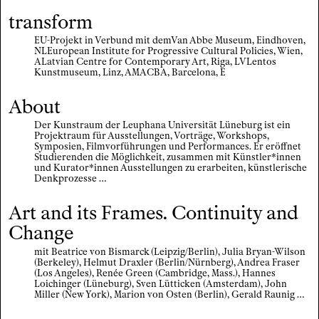
transform
EU-Projekt in Verbund mit demVan Abbe Museum, Eindhoven,
NLEuropean Institute for Progressive Cultural Policies, Wien,
ALatvian Centre for Contemporary Art, Riga, LVLentos
Kunstmuseum, Linz, AMACBA, Barcelona, E
About
Der Kunstraum der Leuphana Universität Lüneburg ist ein
Projektraum für Ausstellungen, Vorträge, Workshops,
Symposien, Filmvorführungen und Performances. Er eröffnet
Studierenden die Möglichkeit, zusammen mit Künstler*innen
und Kurator*innen Ausstellungen zu erarbeiten, künstlerische
Denkprozesse …
Art and its Frames. Continuity and
Change
mit Beatrice von Bismarck (Leipzig/Berlin), Julia Bryan-Wilson
(Berkeley), Helmut Draxler (Berlin/Nürnberg), Andrea Fraser
(Los Angeles), Renée Green (Cambridge, Mass.), Hannes
Loichinger (Lüneburg), Sven Lütticken (Amsterdam), John
Miller (New York), Marion von Osten (Berlin), Gerald Raunig …