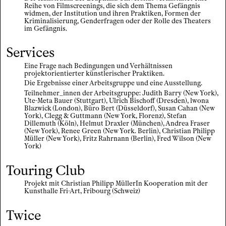
Reihe von Filmscreenings, die sich dem Thema Gefängnis
widmen, der Institution und ihren Praktiken, Formen der
Kriminalisierung, Genderfragen oder der Rolle des Theaters
im Gefängnis.
Services
Eine Frage nach Bedingungen und Verhältnissen
projektorientierter künstlerischer Praktiken.
Die Ergebnisse einer Arbeitsgruppe und eine Ausstellung.
Teilnehmer_innen der Arbeitsgruppe: Judith Barry (New York),
Ute-Meta Bauer (Stuttgart), Ulrich Bischoff (Dresden), lwona
Blazwick (London), Büro Bert (Düsseldorf), Susan Cahan (New
York), Clegg & Guttmann (New York, Florenz), Stefan
Dillemuth (Köln), Helmut Draxler (München), Andrea Fraser
(New York), Renee Green (New York. Berlin), Christian Philipp
Müller (New York), Fritz Rahrnann (Berlin), Fred Wilson (New
York)
Touring Club
Projekt mit Christian Philipp MüllerIn Kooperation mit der
Kunsthalle Fri-Art, Fribourg (Schweiz)
Twice