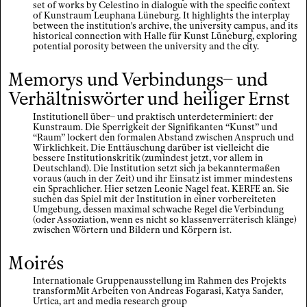
set of works by Celestino in dialogue with the specific context
of Kunstraum Leuphana Lüneburg. It highlights the interplay
between the institution's archive, the university campus, and its
historical connection with Halle für Kunst Lüneburg, exploring
potential porosity between the university and the city.
Memorys und Verbindungs– und
Verhältniswörter und heiliger Ernst
Institutionell über– und praktisch unterdeterminiert: der
Kunstraum. Die Sperrigkeit der Signifikanten “Kunst” und
“Raum” lockert den formalen Abstand zwischen Anspruch und
Wirklichkeit. Die Enttäuschung darüber ist vielleicht die
bessere Institutionskritik (zumindest jetzt, vor allem in
Deutschland). Die Institution setzt sich ja bekanntermaßen
voraus (auch in der Zeit) und ihr Einsatz ist immer mindestens
ein Sprachlicher. Hier setzen Leonie Nagel feat. KERFE an. Sie
suchen das Spiel mit der Institution in einer vorbereiteten
Umgebung, dessen maximal schwache Regel die Verbindung
(oder Assoziation, wenn es nicht so klassenverräterisch klänge)
zwischen Wörtern und Bildern und Körpern ist.
Moirés
Internationale Gruppenausstellung im Rahmen des Projekts
transformMit Arbeiten von Andreas Fogarasi, Katya Sander,
Urtica, art and media research group