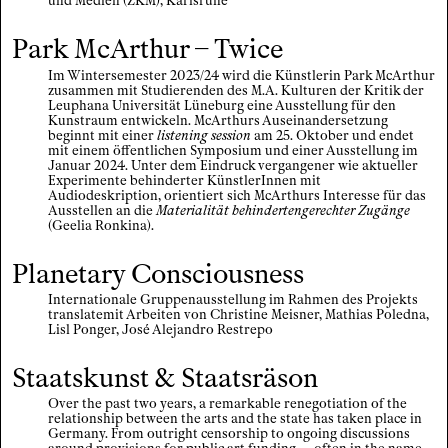
und Medien (ZKM), Karlsruhe
Park McArthur – Twice
Im Wintersemester 2023/24 wird die Künstlerin Park McArthur
zusammen mit Studierenden des M.A. Kulturen der Kritik der
Leuphana Universität Lüneburg eine Ausstellung für den
Kunstraum entwickeln. McArthurs Auseinandersetzung
beginnt mit einer
listening session
am 25. Oktober und endet
mit einem öffentlichen Symposium und einer Ausstellung im
Januar 2024. Unter dem Eindruck vergangener wie aktueller
Experimente behinderter KünstlerInnen mit
Audiodeskription, orientiert sich McArthurs Interesse für das
Ausstellen an die
Materialität behindertengerechter Zugänge
(Geelia Ronkina).
Planetary Consciousness
Internationale Gruppenausstellung im Rahmen des Projekts
translatemit Arbeiten von Christine Meisner, Mathias Poledna,
Lisl Ponger, José Alejandro Restrepo
Staatskunst & Staatsräson
Over the past two years, a remarkable renegotiation of the
relationship between the arts and the state has taken place in
Germany. From outright censorship to ongoing discussions