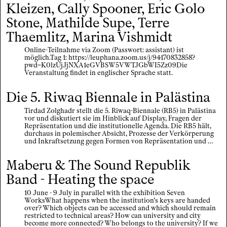
Kleizen, Cally Spooner, Eric Golo
Stone, Mathilde Supe, Terre
Thaemlitz, Marina Vishmidt
Online-Teilnahme via Zoom (Passwort: assistant) ist
möglich.Tag 1: https://leuphana.zoom.us/j/94170832858?
pwd=K0lzUjJjNXA1eGVBSW5VWTJGbWI5Zz09Die
Veranstaltung findet in englischer Sprache statt.
Die 5. Riwaq Biennale in Palästina
Tirdad Zolghadr stellt die 5. Riwaq-Biennale (RB5) in Palästina
vor und diskutiert sie im Hinblick auf Display, Fragen der
Repräsentation und die institutionelle Agenda. Die RB5 hält,
durchaus in polemischer Absicht, Prozesse der Verkörperung
und Inkraftsetzung gegen Formen von Repräsentation und …
Maberu & The Sound Republik
Band - Heating the space
10 June - 9 July in parallel with the exhibition Seven
WorksWhat happens when the institution’s keys are handed
over? Which objects can be accessed and which should remain
restricted to technical areas? How can university and city
become more connected? Who belongs to the university? If we