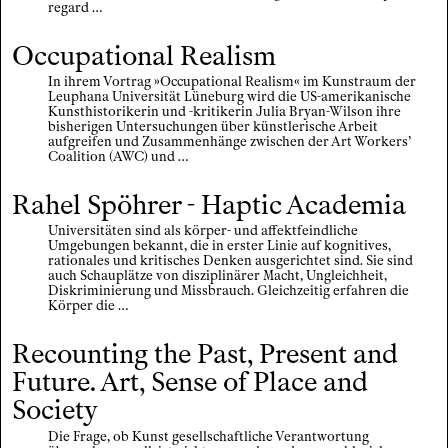
regard …
Occupational Realism
In ihrem Vortrag »Occupational Realism« im Kunstraum der
Leuphana Universität Lüneburg wird die US-amerikanische
Kunsthistorikerin und -kritikerin Julia Bryan-Wilson ihre
bisherigen Untersuchungen über künstlerische Arbeit
aufgreifen und Zusammenhänge zwischen der Art Workers’
Coalition (AWC) und …
Rahel Spöhrer - Haptic Academia
Universitäten sind als körper- und affektfeindliche
Umgebungen bekannt, die in erster Linie auf kognitives,
rationales und kritisches Denken ausgerichtet sind. Sie sind
auch Schauplätze von disziplinärer Macht, Ungleichheit,
Diskriminierung und Missbrauch. Gleichzeitig erfahren die
Körper die …
Recounting the Past, Present and
Future. Art, Sense of Place and
Society
Die Frage, ob Kunst gesellschaftliche Verantwortung