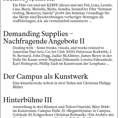
Ein Film von und mit KERFE (dieses mal mit Feli, Lena, Leonie,
Lina, Marie, Mariella, Micha, Semiha, Suzan)Der Film “Seminar
(richtig, Memorys, falsch)” probt das Seminar. Grundlage für
das Skript sind Beschreibungen vorheriger Sitzungen als
Aufführungen, d.h. als vermeintlich inszenierte …
Demanding Supplies –
Nachfragende Angebote II
Dealing with – Some books, visuals, and works related to
American Fine Arts, Co.Art Club 2000, Patterson Beckwith, J.
St. Bernard, John Dogg, Jackie McAllister, James Meyer in der
Halle für Kunst sowie Stephan Dillemuth, Loretta Fahrenholz,
Karl Holmqvist, Phillip Zach im Kunstraum der Leuphana …
Der Campus als Kunstwerk
Eine künstlerische Arbeit in zwei Teilen mit Christian Philipp
×
Müller
Hinterbühne III
Ausstellung in drei Räumen und Teilen»Ozarichi, März 1944«
im Kunstraum, Campus Halle 25 »Megalothymia« in Campus,
Gebäude 10, Erdgeschoss Christian Boltanski, »Die Archive der