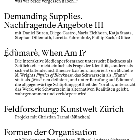
was wir beide vergessen haben...”
Demanding Supplies.
Nachfragende Angebote III
mit Daniel Buren, Diego Castro, Maria Eichhorn, Katja Staats,
Stephan Dillemuth, Loretta Fahrenholz, Phillip Zach, nOffice
Ẹ̀dùmarè, When Am I?
Die interaktive Medienperformance untersucht Blackness als
Zeitlichkeit – nicht einfach als Frage der Identität, sondern als
sich entfaltende, nichtlineare Existenz. Inspiriert von Michelle
M. Wrights
Physics of Blackness
, das Schwarzsein als „Wann“
statt als „Was“ neu definiert, und unter Berufung auf Ẹ̀dùmarè,
die allgegenwärtige Schöpfungsgottheit der Yoruba, untersucht
das Werk, wie Schwarzsein in alternativen Realitäten gelebt,
wahrgenommen und verkörpert wird
Feldforschung: Kunstwelt Zürich
Projekt mit Christian Tarnai (München)
Formen der Organisation