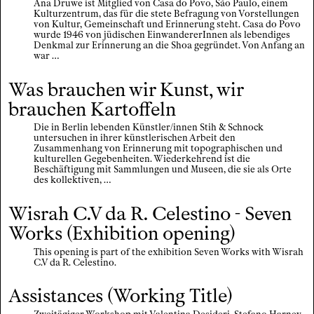
Ana Druwe ist Mitglied von Casa do Povo, São Paulo, einem
Kulturzentrum, das für die stete Befragung von Vorstellungen
von Kultur, Gemeinschaft und Erinnerung steht. Casa do Povo
wurde 1946 von jüdischen EinwandererInnen als lebendiges
Denkmal zur Erinnerung an die Shoa gegründet. Von Anfang an
war …
Was brauchen wir Kunst, wir
brauchen Kartoffeln
Die in Berlin lebenden Künstler/innen Stih & Schnock
untersuchen in ihrer künstlerischen Arbeit den
Zusammenhang von Erinnerung mit topographischen und
kulturellen Gegebenheiten. Wiederkehrend ist die
Beschäftigung mit Sammlungen und Museen, die sie als Orte
des kollektiven, …
Wisrah C.V da R. Celestino - Seven
Works (Exhibition opening)
This opening is part of the exhibition Seven Works with Wisrah
C.V da R. Celestino.
Assistances (Working Title)