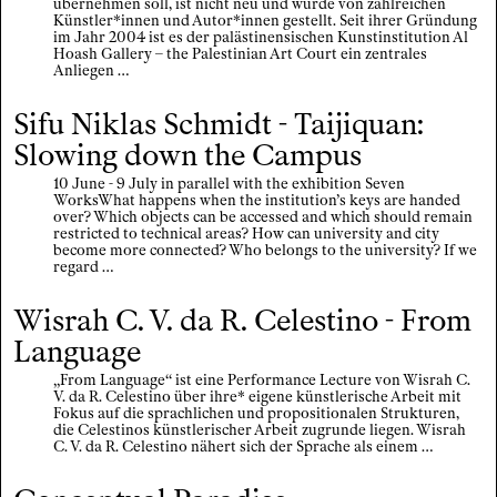
übernehmen soll, ist nicht neu und wurde von zahlreichen
Künstler*innen und Autor*innen gestellt. Seit ihrer Gründung
im Jahr 2004 ist es der palästinensischen Kunstinstitution Al
Hoash Gallery – the Palestinian Art Court ein zentrales
Anliegen …
Sifu Niklas Schmidt - Taijiquan:
Slowing down the Campus
10 June - 9 July in parallel with the exhibition Seven
WorksWhat happens when the institution’s keys are handed
over? Which objects can be accessed and which should remain
restricted to technical areas? How can university and city
become more connected? Who belongs to the university? If we
regard …
Wisrah C. V. da R. Celestino - From
Language
„From Language“ ist eine Performance Lecture von Wisrah C.
V. da R. Celestino über ihre* eigene künstlerische Arbeit mit
Fokus auf die sprachlichen und propositionalen Strukturen,
die Celestinos künstlerischer Arbeit zugrunde liegen. Wisrah
C. V. da R. Celestino nähert sich der Sprache als einem …