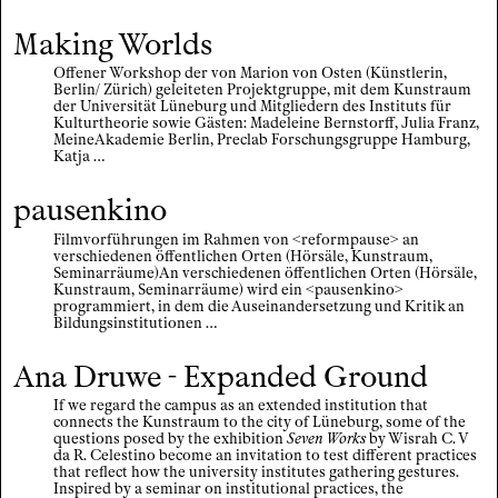
Making Worlds
Offener Workshop der von Marion von Osten (Künstlerin,
Berlin/ Zürich) geleiteten Projektgruppe, mit dem Kunstraum
der Universität Lüneburg und Mitgliedern des Instituts für
Kulturtheorie sowie Gästen: Madeleine Bernstorff, Julia Franz,
MeineAkademie Berlin, Preclab Forschungsgruppe Hamburg,
Katja …
pausenkino
Filmvorführungen im Rahmen von <reformpause> an
verschiedenen öffentlichen Orten (Hörsäle, Kunstraum,
Seminarräume)An verschiedenen öffentlichen Orten (Hörsäle,
Kunstraum, Seminarräume) wird ein <pausenkino>
programmiert, in dem die Auseinandersetzung und Kritik an
Bildungsinstitutionen …
Ana Druwe - Expanded Ground
If we regard the campus as an extended institution that
connects the Kunstraum to the city of Lüneburg, some of the
questions posed by the exhibition
Seven Works
by Wisrah C. V
da R. Celestino become an invitation to test different practices
that reflect how the university institutes gathering gestures.
Inspired by a seminar on institutional practices, the